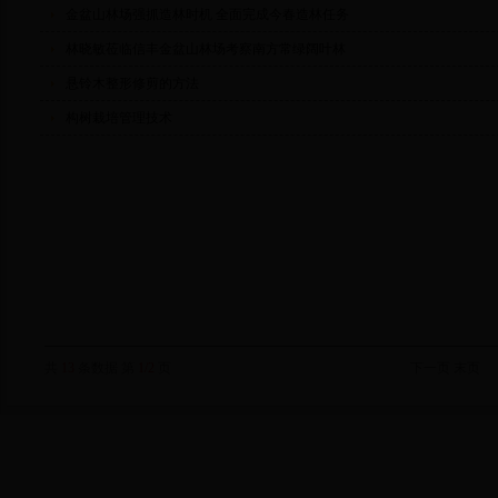
金盆山林场强抓造林时机 全面完成今春造林任务
林晓敏莅临信丰金盆山林场考察南方常绿阔叶林
悬铃木整形修剪的方法
构树栽培管理技术
共
13
条数据 第
1/2
页
下一页
末页