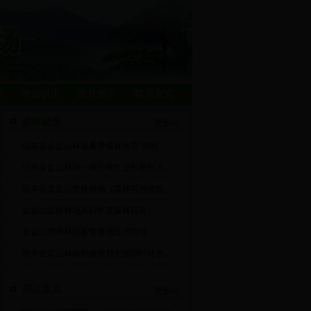
点
周边饭店
图片展示
联系方式
森林经营
更多>>
信丰县金盆山林场夏季森林抚育“按时...
信丰金盆山林场一棵千年红豆杉被列入...
信丰县金盆山营林林场《森林可持续经...
金盆山营林林场2012年度森林抚育...
金盆山营林林场捡带整地技术指导
信丰金盆山林场积极规划实施阔叶林改...
周边景点
更多>>