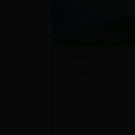
首 页
林场简介
信息动态
公
周边饭店
桃江大酒店
信丰县麦饭石大厦